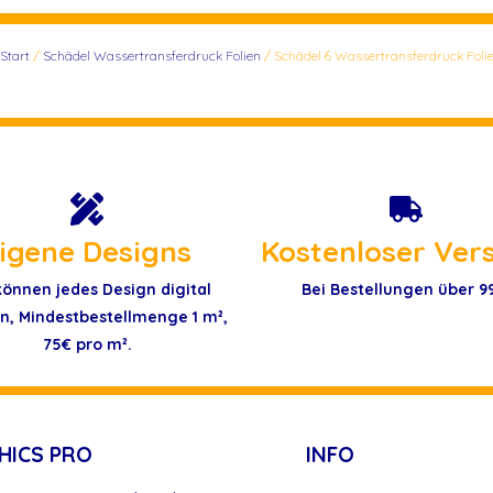
Start
/
Schädel Wassertransferdruck Folien
/ Schädel 6 Wassertransferdruck Foli
igene Designs
Kostenloser Ver
können jedes Design digital
Bei Bestellungen über 9
n, Mindestbestellmenge 1 m²,
75€ pro m².
HICS PRO
INFO